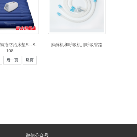
褥疮防治床垫SL-S-
麻醉机和呼吸机用呼吸管路
108
后一页
尾页
微信公众号