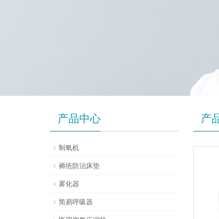
产品中心
产
制氧机
褥疮防治床垫
雾化器
简易呼吸器