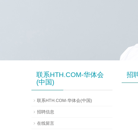
联系HTH.COM-华体会
招
(中国)
联系HTH.COM-华体会(中国)
招聘信息
在线留言