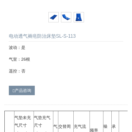
电动透气褥疮防治床垫SL-S-113
波动：是
气室：26根
遥控：否
产品咨询
气垫未充
气垫充气
气尺寸
尺寸
气
交替周
充气流
噪
承
频率