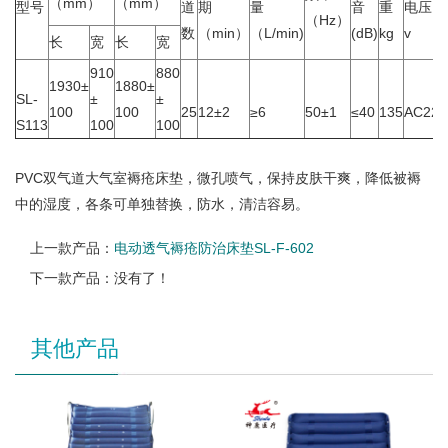
（mm）
（mm）
型号
道
期
量
音
重
电压
（Hz）
数
（min）
（L/min)
(dB)
kg
v
长
宽
长
宽
910
880
1930±
1880±
SL-
±
±
100
100
25
12±2
≥6
50±1
≤40
135
AC220
S113
100
100
PVC双气道大气室褥疮床垫，微孔喷气，保持皮肤干爽，降低被褥
中的湿度，各条可单独替换，防水，清洁容易。
上一款产品：
电动透气褥疮防治床垫SL-F-602
下一款产品：没有了！
其他产品